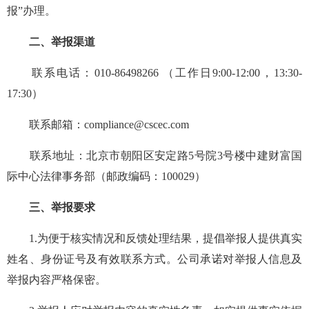
报”办理。
二、举报渠道
联系电话：010-86498266 （工作日9:00-12:00，13:30-
17:30）
联系邮箱：compliance@cscec.com
联系地址：北京市朝阳区安定路5号院3号楼中建财富国
际中心法律事务部（邮政编码：100029）
三、举报要求
1.为便于核实情况和反馈处理结果，提倡举报人提供真实
姓名、身份证号及有效联系方式。公司承诺对举报人信息及
举报内容严格保密。