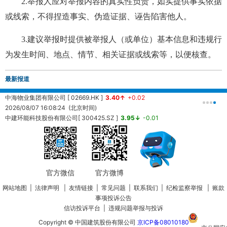
2.举报人应对举报内容的真实性负责，如实提供事实依据
或线索，不得捏造事实、伪造证据、诬告陷害他人。
3.建议举报时提供被举报人（或单位）基本信息和违规行
为发生时间、地点、情节、相关证据或线索等，以便核查。
最新报道
中海物业集团有限公司 [ 02669.HK ]
3.40↑
+0.02
中
2026/08/07 16:08:24 (北京时间)
2
中建环能科技股份有限公司[ 300425.SZ ]
3.95↓
-0.01
20260807161457 (北京时间)
中
2
官方微信
官方微博
网站地图
|
法律声明
|
友情链接
|
常见问题
|
联系我们
|
纪检监察举报
|
账款
事项投诉公告
信访投诉平台
|
违规问题举报与投诉
Copyright © 中国建筑股份有限公司
京ICP备08010180