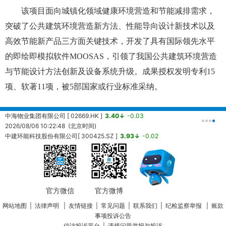
该项目面向城镇化领域健康环境营造和节能减排需求，
突破了公共建筑环境营造新方法、性能导向设计新技术以及
高效节能新产品三方面关键技术，开发了具有国际领先水平
的即绘即模拟软件MOOSAS，引领了我国公共建筑环境营造
与节能设计方法创新及设备系统升级。成果授权发明专利15
项、软著11项，被5部国家或行业标准采纳。
中海物业集团有限公司 [ 02669.HK ]
3.40↓
-0.03
中
2026/08/06 10:22:48 (北京时间)
2
中建环能科技股份有限公司[ 300425.SZ ]
3.93↓
-0.02
20260806104324 (北京时间)
中
2
官方微信
官方微博
网站地图
|
法律声明
|
友情链接
|
常见问题
|
联系我们
|
纪检监察举报
|
账款
事项投诉公告
信访投诉平台
|
违规问题举报与投诉