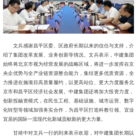
文兵感谢昌平区委、区政府长期以来的信任与支持，介
绍了集团改革发展、业务创新等情况。文兵表示，中建集团
始终将北京市视为经营发展的战略区域，将进一步发挥在京
央企优势与全产业链资源整合能力，集结更多优质资源，全
力推进在施项目高质量履约，以更高站位、更大力度服务北
京市和昌平区经济社会发展。中建集团还将加大投资力度，
创新投融资模式，在民生工程、基础设施、城市运营、数字
化转型等领域加强务实合作，为昌平区打造科教引领、宜业
宜居的国际一流现代化新城贡献新的更大力量。
甘靖中对文兵一行的到来表示欢迎，对中建集团长期以