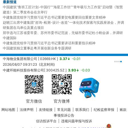
最新报道
中国建筑“鲁班工匠计划-中国行”“海星工作坊”“青年吸引力工作室”启动暨《智慧
建造》第二季发布会在京举行
中建集团党组学习贯彻习近平总书记重要贺电重要回信重要文章精神
赵晓江出席中建集团“咨询-检测-设计-改造”一体化技术探索与实践座谈会，并调
研集团在乌单位及重点项目
郑学选与江苏省委常委、苏州市委书记范波，无锡市委书记杜小刚会谈，并调研
中建国际
中建集团党组学习贯彻习近平总书记重要讲话和重要指示精神
中国建筑独立董事赴粤开展创新业务专题调研
中海物业集团有限公司 [ 02669.HK ]
3.37↓
-0.01
中
2026/08/07 09:31:23 (北京时间)
2
中建环能科技股份有限公司[ 300425.SZ ]
3.93↓
-0.03
20260807094627 (北京时间)
中
2
官方微信
官方微博
网站地图
|
法律声明
|
友情链接
|
常见问题
|
联系我们
|
纪检监察举报
|
账款
事项投诉公告
信访投诉平台
|
违规问题举报与投诉