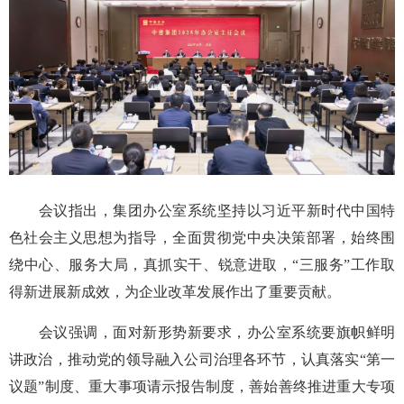
会议指出，集团办公室系统坚持以习近平新时代中国特
色社会主义思想为指导，全面贯彻党中央决策部署，始终围
绕中心、服务大局，真抓实干、锐意进取，“三服务”工作取
得新进展新成效，为企业改革发展作出了重要贡献。
会议强调，面对新形势新要求，办公室系统要旗帜鲜明
讲政治，推动党的领导融入公司治理各环节，认真落实“第一
议题”制度、重大事项请示报告制度，善始善终推进重大专项