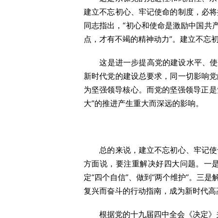
建立不忘初心、牢记使命的制度，必将
同志指出，“初心和使命是激励中国共
点，才有不竭的精神动力”。建立不忘
这是进一步提高党的建设水平、使伟
新时代党的建设总要求，同一切影响党
为坚强领导核心。而党的坚强领导正是
大”的推进产生重大而深远的影响。
总的来说，建立不忘初心、牢记使命
方面说，要注重解决好四大问题。一是
定“四个自信”、做到“两个维护”。
复兴而奋斗的行动指南，成为新时代高
根据党的十九届四中全会《决定》关