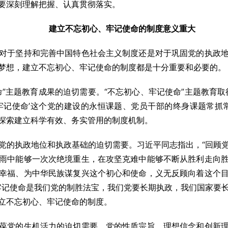
要深刻理解把握、认真贯彻落实。
建立不忘初心、牢记使命的制度意义重大
于坚持和完善中国特色社会主义制度还是对于巩固党的执政地
梦想，建立不忘初心、牢记使命的制度都是十分重要和必要的。
主题教育成果的迫切需要。“不忘初心、牢记使命”主题教育取
牢记使命’这个党的建设的永恒课题、党员干部的终身课题常抓
探索建立科学有效、务实管用的制度机制。
的执政地位和执政基础的迫切需要。习近平同志指出，“回顾党
雨中能够一次次绝境重生，在攻坚克难中能够不断从胜利走向
幸福、为中华民族谋复兴这个初心和使命，义无反顾向着这个
牢记使命是我们党的制胜法宝，我们党要长期执政，我们国家要
立不忘初心、牢记使命的制度。
党的生机活力的迫切需要。党的性质宗旨、理想信念和创新理