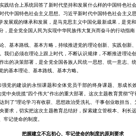
实践结合上系统回答了新时代坚持和发展什么样的中国特色社
时代中国特色社会主义思想。习近平新时代中国特色社会主义
科学发展观的继承和发展，是马克思主义中国化最新成果，是党
分，是全党全国人民为实现中华民族伟大复兴而奋斗的行动指南
、基本路线、基本方略，持续推进党的理论创新、实践创新、
。我们必须在理论上跟上时代，不断认识规律，不断推进理论
作出的决策部署，是全党全国各族人民统一思想、统一意志、
党的基本理论、基本路线、基本方略。
党的建设的永恒课题和全体党员干部的终身课题、形成长效
的党中央统揽“四个伟大”作出的重大部署。这次主题教育贯彻“守
达到了“理论学习有收获、思想政治受洗礼、干事创业敢担当、
央要求，切实把这次主题教育总结好，探索建立管根本、利长
、牢记使命的制度。
把握建立不忘初心、牢记使命的制度的原则要求