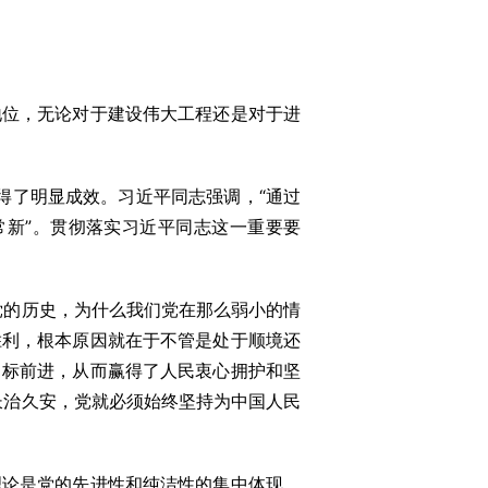
位，无论对于建设伟大工程还是对于进
得了明显成效。习近平同志强调，“通过
常新”。贯彻落实习近平同志这一重要要
的历史，为什么我们党在那么弱小的情
胜利，根本原因就在于不管是处于顺境还
目标前进，从而赢得了人民衷心拥护和坚
长治久安，党就必须始终坚持为中国人民
论是党的先进性和纯洁性的集中体现。