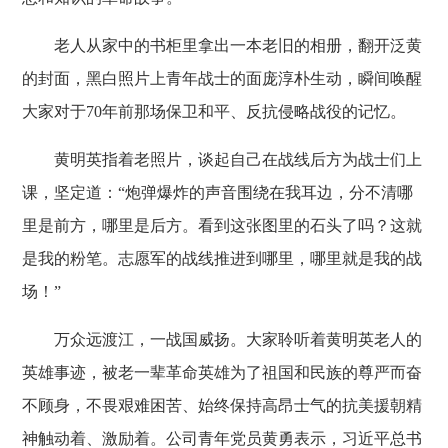
老人从家中的书柜里拿出一本老旧的相册，翻开泛黄
的封面，黑白照片上青年战士的面庞淳朴生动，瞬间唤醒
大家对于70年前那场保卫和平、反抗侵略战役的记忆。
黄明英指着老照片，谈起自己在战线后方为战士们上
课，坚定道：“炮弹爆炸的声音围绕在我耳边，分不清哪
里是前方，哪里是后方。看到这张图里的石头了吗？这就
是我的粉笔。志愿军的战线推进到哪里，哪里就是我的战
场！”
万众远渡江，一战国威扬。大家聆听着黄明英老人的
英雄事迹，被老一辈革命英雄为了祖国和民族的尊严而奋
不顾身，不畏艰难困苦、始终保持高昂士气的抗美援朝精
神触动着、激励着。公司青年党员黄勇表示，习近平总书