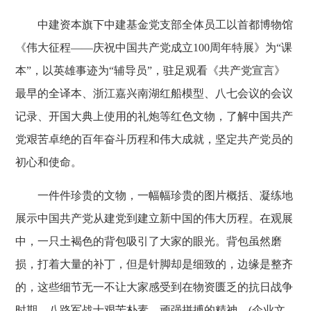
中建资本旗下中建基金党支部全体员工以首都博物馆
《伟大征程——庆祝中国共产党成立100周年特展》为“课
本”，以英雄事迹为“辅导员”，驻足观看《共产党宣言》
最早的全译本、浙江嘉兴南湖红船模型、八七会议的会议
记录、开国大典上使用的礼炮等红色文物，了解中国共产
党艰苦卓绝的百年奋斗历程和伟大成就，坚定共产党员的
初心和使命。
一件件珍贵的文物，一幅幅珍贵的图片概括、凝练地
展示中国共产党从建党到建立新中国的伟大历程。在观展
中，一只土褐色的背包吸引了大家的眼光。背包虽然磨
损，打着大量的补丁，但是针脚却是细致的，边缘是整齐
的，这些细节无一不让大家感受到在物资匮乏的抗日战争
时期，八路军战士艰苦朴素、顽强拼搏的精神。(企业文