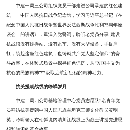
中建一局三公司组织党员干部走进公司承建的红色建
筑——中国人民抗日战争纪念馆，学习习近平总书记《在
纪念中国人民抗日战争暨世界反法西斯战争胜利75周年座
谈会上的讲话》，重温入党誓词，聆听老党员分享“建设
抗战馆没有搅拌站、没有泵车、没有大型设备，手提肩
扛，筑起这座红色建筑，也铸就共产党人坚定信仰”的奋
斗故事，在体验式场景中探寻红色记忆，从“爱国主义为
核心的民族精神”中汲取启航新征程的精神动力。
抗美援朝战线的峥嵘岁月
中建二局四公司基地管理中心党员志愿队5名青年党
员拜访抗美援朝中国人民志愿军坦克三师文化教员黄明
英，聆听老人在朝鲜境内清川江战线上为战士讲授先进思
想和知识的革命故事。