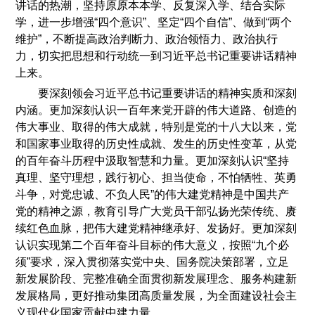
讲话的热潮，坚持原原本本学、反复深入学、结合实际
学，进一步增强“四个意识”、坚定“四个自信”、做到“两个
维护”，不断提高政治判断力、政治领悟力、政治执行
力，切实把思想和行动统一到习近平总书记重要讲话精神
上来。
要深刻领会习近平总书记重要讲话的精神实质和深刻
内涵。更加深刻认识一百年来党开辟的伟大道路、创造的
伟大事业、取得的伟大成就，特别是党的十八大以来，党
和国家事业取得的历史性成就、发生的历史性变革，从党
的百年奋斗历程中汲取智慧和力量。更加深刻认识“坚持
真理、坚守理想，践行初心、担当使命，不怕牺牲、英勇
斗争，对党忠诚、不负人民”的伟大建党精神是中国共产
党的精神之源，教育引导广大党员干部弘扬光荣传统、赓
续红色血脉，把伟大建党精神继承好、发扬好。更加深刻
认识实现第二个百年奋斗目标的伟大意义，按照“九个必
须”要求，深入贯彻落实党中央、国务院决策部署，立足
新发展阶段、完整准确全面贯彻新发展理念、服务构建新
发展格局，更好推动集团高质量发展，为全面建设社会主
义现代化国家贡献中建力量。