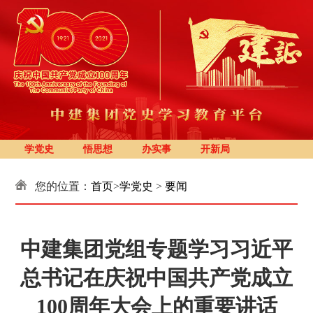
学党史
悟思想
办实事
开新局
您的位置：
首页
>
学党史
>
要闻
中建集团党组专题学习习近平
总书记在庆祝中国共产党成立
100周年大会上的重要讲话