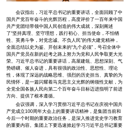
会议指出，习近平总书记的重要讲话，全面回顾了中
国共产党百年奋斗的光辉历程，高度评价了一百年来中国
共产党团结带领中国人民创造的伟大成就，深刻阐述
了“坚持真理、坚守理想，践行初心、担当使命，不怕牺
牲、英勇斗争，对党忠诚、不负人民”的伟大建党精神，
全面总结以史为鉴、开创未来的“九个必须”，号召全体中
国共产党员在新的赶考之路上努力为党和人民争取更大光
荣。习近平总书记的重要讲话，高屋建瓴、思想深刻、气
势磅礴、催人奋进，具有很强的政治性、思想性、理论
性，体现了深远的战略思维、强烈的历史担当、真挚的为
民情怀，是一篇闪耀着马克思主义光辉的纲领性文献，为
全党全国各族人民向第二个百年奋斗目标迈进指明了前进
方向、提供了根本遵循。
会议强调，深入学习贯彻习近平总书记在庆祝中国共
产党成立100周年大会上的重要讲话精神，是集团当前和
今后一个时期的重要政治任务，是深入推进党史学习教育
的重要内容。集团上下要迅速掀起学习习近平总书记重要