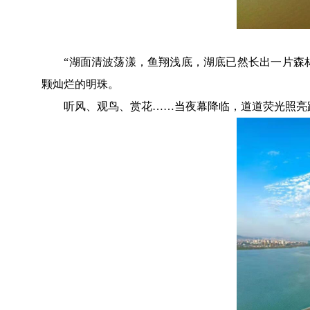
“湖面清波荡漾，鱼翔浅底，湖底已然长出一片森林。
颗灿烂的明珠。
听风、观鸟、赏花……当夜幕降临，道道荧光照亮路