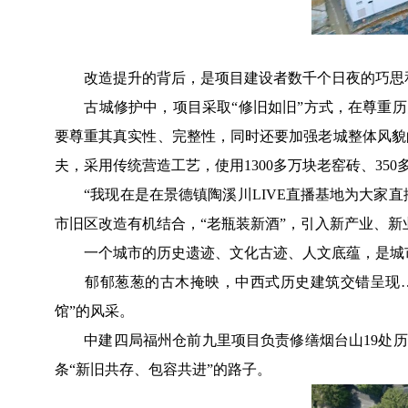
改造提升的背后，是项目建设者数千个日夜的巧思
古城修护中，项目采取“修旧如旧”方式，在尊重历史
要尊重其真实性、完整性，同时还要加强老城整体风貌
夫，采用传统营造工艺，使用1300多万块老窑砖、3
“我现在是在景德镇陶溪川LIVE直播基地为大家直
市旧区改造有机结合，“老瓶装新酒”，引入新产业、
一个城市的历史遗迹、文化古迹、人文底蕴，是城市
郁郁葱葱的古木掩映，中西式历史建筑交错呈现……
馆”的风采。
中建四局福州仓前九里项目负责修缮烟台山19处历史
条“新旧共存、包容共进”的路子。