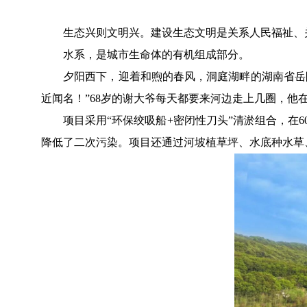
生态兴则文明兴。建设生态文明是关系人民福祉、关
水系，是城市生命体的有机组成部分。
夕阳西下，迎着和煦的春风，洞庭湖畔的湖南省岳阳市
近闻名！”68岁的谢大爷每天都要来河边走上几圈，他
项目采用“环保绞吸船+密闭性刀头”清淤组合，在60
降低了二次污染。项目还通过河坡植草坪、水底种水草