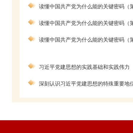
读懂中国共产党为什么能的关键密码（
读懂中国共产党为什么能的关键密码（
读懂中国共产党为什么能的关键密码（
习近平党建思想的实践基础和实践伟力
深刻认识习近平党建思想的特殊重要地