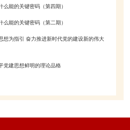
什么能的关键密码（第四期）
什么能的关键密码（第二期）
思想为指引 奋力推进新时代党的建设新的伟大
平党建思想鲜明的理论品格