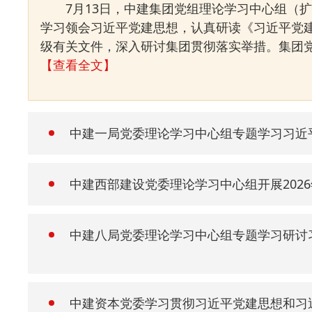
7月13日，中建集团党组理论学习中心组（
学习领会习近平党建思想，认真研读《习近平党
级有关文件，深入研讨集团贯彻落实举措。集团党组
【查看全文】
中建一局党委理论学习中心组专题学习习近
中建西部建设党委理论学习中心组开展202
中建八局党委理论学习中心组专题学习研讨
中建资本党委学习贯彻习近平党建思想和习