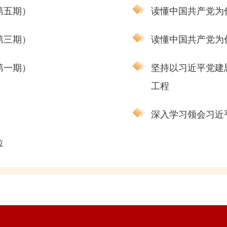
第五期）
读懂中国共产党为
第三期）
读懂中国共产党为
第一期）
坚持以习近平党建
工程
深入学习领会习近
位