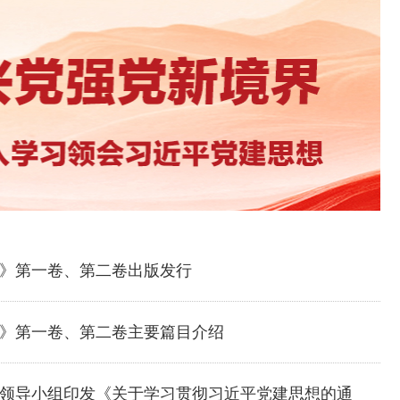
》第一卷、第二卷出版发行
》第一卷、第二卷主要篇目介绍
领导小组印发《关于学习贯彻习近平党建思想的通