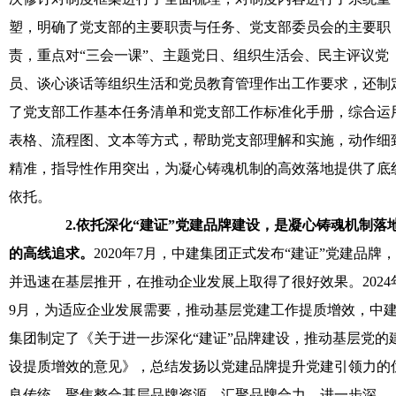
塑，明确了党支部的主要职责与任务、党支部委员会的主要职
责，重点对“三会一课”、主题党日、组织生活会、民主评议党
员、谈心谈话等组织生活和党员教育管理作出工作要求，还制
了党支部工作基本任务清单和党支部工作标准化手册，综合运
表格、流程图、文本等方式，帮助党支部理解和实施，动作细
精准，指导性作用突出，为凝心铸魂机制的高效落地提供了底
依托。
2.依托深化“建证”党建品牌建设，是凝心铸魂机制落
的高线追求。
2020年7月，中建集团正式发布“建证”党建品牌，
并迅速在基层推开，在推动企业发展上取得了很好效果。2024
9月，为适应企业发展需要，推动基层党建工作提质增效，中
集团制定了《关于进一步深化“建证”品牌建设，推动基层党的
设提质增效的意见》，总结发扬以党建品牌提升党建引领力的
良传统，聚焦整合基层品牌资源、汇聚品牌合力，进一步深