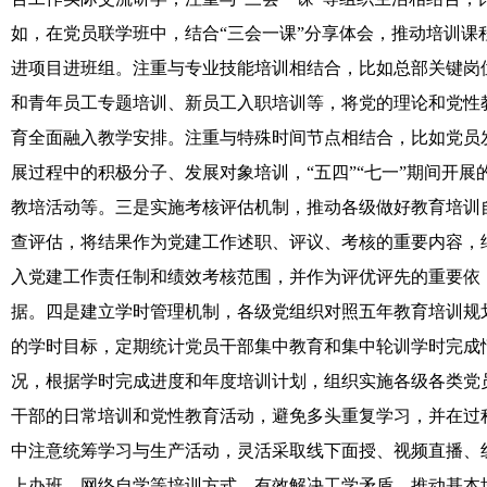
如，在党员联学班中，结合“三会一课”分享体会，推动培训课
进项目进班组。注重与专业技能培训相结合，比如总部关键岗
和青年员工专题培训、新员工入职培训等，将党的理论和党性
育全面融入教学安排。注重与特殊时间节点相结合，比如党员
展过程中的积极分子、发展对象培训，“五四”“七一”期间开展
教培活动等。三是实施考核评估机制，推动各级做好教育培训
查评估，将结果作为党建工作述职、评议、考核的重要内容，
入党建工作责任制和绩效考核范围，并作为评优评先的重要依
据。四是建立学时管理机制，各级党组织对照五年教育培训规
的学时目标，定期统计党员干部集中教育和集中轮训学时完成
况，根据学时完成进度和年度培训计划，组织实施各级各类党
干部的日常培训和党性教育活动，避免多头重复学习，并在过
中注意统筹学习与生产活动，灵活采取线下面授、视频直播、
上办班、网络自学等培训方式，有效解决工学矛盾，推动基本