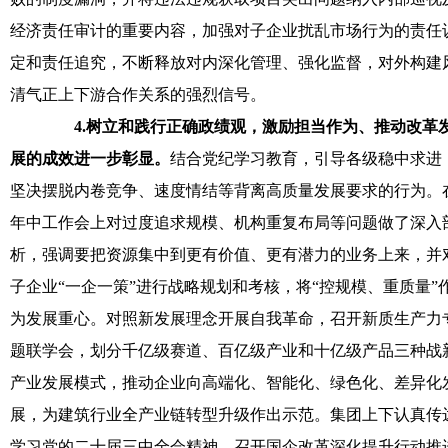
经济责任审计的重要内容，加强对子企业扰乱市场行为的责任
定和责任追究，不断释放对内深化管理、强化监督，对外构建
清气正上下游合作关系的强烈信号。
4.树立和践行正确政绩观，激励担当作为、推动改革
展的成效进一步彰显。
结合党纪学习教育，引导各级稳中求进
坚决摆脱内卷竞争、速度情结等背离高质量发展要求的行为。
年中工作会上对过度追求规模、机构重复布局等问题做了深入
析，强调要把资源集中到更有价值、更有潜力的业务上来，并
子企业“一企一策”进行战略规划和考核，将“控规模、重质量”
为发展重心。对照新发展理念开展自我革命，召开新质生产力
题联学会，划分千亿级赛道、百亿级产业和十亿级产品三种战
产业发展模式，推动企业向高端化、智能化、绿色化、差异化
展，为建筑行业全产业链转型升级作出示范。集团上下认真传
学习党的二十届三中全会精神，召开国企改革深化提升行动推