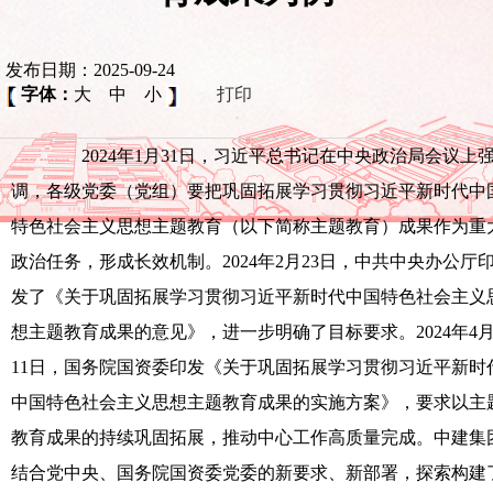
发布日期：2025-09-24
字体：
大
中
小
打印
2024年1月31日，习近平总书记在中央政治局会议上
调，各级党委（党组）要把巩固拓展学习贯彻习近平新时代中
特色社会主义思想主题教育（以下简称主题教育）成果作为重
政治任务，形成长效机制。2024年2月23日，中共中央办公厅
发了《关于巩固拓展学习贯彻习近平新时代中国特色社会主义
想主题教育成果的意见》，进一步明确了目标要求。2024年4
11日，国务院国资委印发《关于巩固拓展学习贯彻习近平新时
中国特色社会主义思想主题教育成果的实施方案》，要求以主
教育成果的持续巩固拓展，推动中心工作高质量完成。中建集
结合党中央、国务院国资委党委的新要求、新部署，探索构建