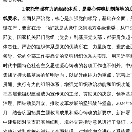
1.依托坚强有力的组织体系，是凝心铸魂机制落地的
线要求。
全面从严治党，核心是加强党的领导，基础在全面，
键在严，要害在治，“治”就是从党中央到地方各级党委，从中
部委、国家机关部门党组（党委）到基层党支部，都要肩负起
体责任。严密的组织体系是党的优势所在、力量所在。党的全
领导、党的全部工作要靠党的坚强组织体系去实现，用习近平
时代中国特色社会主义思想凝心铸魂的各项工作也不例外。中
集团坚持大抓基层的鲜明导向，以提升组织力为重点，完善上
贯通、执行有力的组织体系，增强党组织政治功能和组织功能
把基层党组织建设成为宣传党的主张、贯彻党的决定、领导基
治理、团结动员群众、推动改革发展的坚强战斗堡垒。2024年
月，结合巩固拓展主题教育成果和凝心铸魂的新要求、新部署
中建集团对党支部实施细则、境外党建指导意见进行了修订，
次修订对制度框架进行了全面梳理，对制度内容进行了系统重