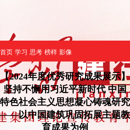
首页
学习
思考
榜样
影像
【2024年度优秀研究成果展示】
坚持不懈用习近平新时代 中国
特色社会主义思想凝心铸魂研究
——以中国建筑巩固拓展主题教
育成果为例