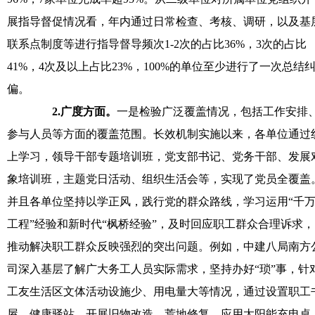
展指导督促情况看，年内通过日常检查、考核、调研，以及基
联系点制度等进行指导督导频次1-2次的占比36%，3次的占比
41%，4次及以上占比23%，100%的单位至少进行了一次总结
偏。
2.广度方面。
一是检验广泛覆盖情况，包括工作安排
参与人员等方面的覆盖范围。长效机制实施以来，各单位通过
上学习，领导干部专题培训班，党支部书记、党务干部、发展
象培训班，主题党日活动、组织生活会等，实现了党员全覆盖
并且各单位坚持以学正风，践行党的群众路线，学习运用“千
工程”经验和新时代“枫桥经验”，及时回应职工群众合理诉求，
推动解决职工群众反映强烈的突出问题。例如，中建八局南方
司深入基层了解广大务工人员实际需求，坚持办好“琐”事，针
工友生活区文体活动设施少、用电量大等情况，通过设置职工
屋、健康驿站，开展旧物改造、荒地修复，应用太阳能充电桌