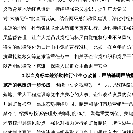
义教育基地等红色资源，持续增强党员意识，提升广大党员
对“六项纪律”的全面认识。结合两级总部作风建设，深化对纪
规矩的理解，推动集团党组决策部署贯彻执行。通过持续加强
员监督管理，让广大党员以党纪为标尺自觉抵制行业不良风气
将党的纪律转化为日用而不觉的言行准则。比如，在今年的防
抗旱抢险救灾等急难险重任务中，相关子企业党组织和党员干
以严明纪律攻坚克难，保障人民群众生命财产安全。
3.以自身标本兼治助推行业生态改善，严的基调严的
施严的氛围进一步形成。
围绕中央巡视整改、“一六六”战略路
落地、重大工程建设等党中央关心的大事、企业改革发展的实
开展监督检查，高压态势持续巩固。制定和修订市场营销“十
禁令”、招投标投诉管理办法等制度26项，聚焦重要岗位、关
环节梳理廉洁风险点，强化对权力运行的监督制约，堵住滋生
败的制度漏洞，并将违法违规获取项目突出问题纳入内部巡视