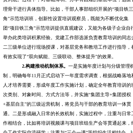
理骨干进行具体指导。比如，干部人事部组织开展的“项目铁
角”示范培训班，创新性设置培训观察员，既能为不断优化集
团“项目铁三角”示范培训提供直观建议，又能为各级子企业自
举办此类培训积累经验。党建工作部选派负责教育培训的同志
二三级单位进行现场授课，对基层党务和教培工作进行指导，
有效实现了“双向赋能、三级联动、整体提升”的效果。
2.构建推动机制体系。
一是实施年度计划与分级管理
制，明确每年11月正式启动下一年度需求调查，根据战略落地
人才培养需要，形成年度工作实施计划，确定全年教育培训的
次类别、对象时间、方式方法等，并实施“集团主导+集团授权
+基层自主”的三级运营机制，将党员与干部的教育培训一体贯
通。二是形成融入日常的长效机制，实施过程中，注重与日常
作相结合，比如将培训视频课与项目班组生产会等贯通起来，
合工作实际交流研学；注重与“三会一课”等组织生活相结合，