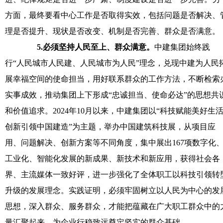
方面，最终要看中心工作是否取得实效，包括问题是否解决、
理是否提升、现状是否改变、机制是否完善、群众是否满意。
5.必须坚持人民至上、群众满意。
中建集团始终践
行“人民城市人民建、人民城市为人民”理念，兑现中建为人民
展幸福空间的使命担当，用好联系群众的工作方法，不断检索
实事成效，推动集团上下形成“忠诚担当、使命必达”的思想共
和价值追求。2024年10月以来，中建集团以“科技赋能美好生
创新引领中国建造”为主题，举办中国建筑科技展，从项目应
用、问题解决、创新方案等不同角度，集中展出167项数字化
工业化、智能化发展的新成果、新技术和新应用，获得社会各
界、主流媒体一致好评，进一步强化了全体职工以科技引领转
升级的发展理念。实践证明，必须牢固树立以人民为中心的发
思想，深入群众、服务群众，才能把蕴藏在广大职工群众中的
量汇聚起来，为企业行稳致远奠定坚实的群众基础。