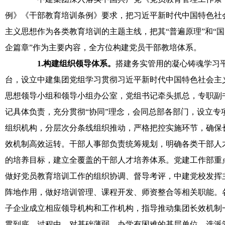
例》《干部教育培训条例》要求，把习近平新时代中国特色社
主义思想作为各类教育培训的主题主线，把其“普遍原理”和“国
企篇章”作为主要内容，全方位构建党员干部教培体系。
1.构建组织领导体系。
搭建务实管用的凝心铸魂学习
台，设立中建集团党组学习贯彻习近平新时代中国特色社会主
思想领导小组和领导小组办公室，党组书记牵头抓总，专职副
记具体负责，充分贯彻“协同”理念，会同总部各部门，设立专
组织机构，分层次分条线组织推动，严格把控实施环节，确保
效机制高效运转。干部人事部负责统筹规划，明确各类干部人
的培养目标，建立全覆盖的干部人才培养体系。党建工作部重
做好党员教育培训工作的组织协调、督导考评，中建党校发挥
阵地作用，做好培训管理、课程开发、师资整合等相关职能。
子企业成立相应领导机构和工作机构，指导推动集团长效机制
贯到底。过程中，对基础薄弱、办学有困难的基层单位，选派