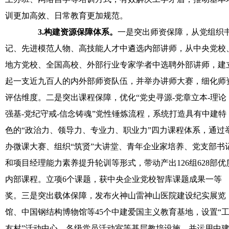
训更加高效、日常教育更加规范。
3.构建资源保障体系。
一是突出师资保障，从党组织
记、先进模范人物、高技能人才中遴选内部讲师，从中央党校
地方党校、全国高校、外部行业专家学者中选聘外部讲师，建
起一支近九百人的内外部师资队伍，并举办讲师大赛，细化师
评估维度。二是突出课程保障，优化“党史寻源-党章立本-理论
强基-党纪守戒-信念铸魂”党性锤炼流程，系统打造具有中建特
色的“政治力、领导力、专业力、职业力”四力课程体系，通过
办微课大赛、组织“筑贤”大讲堂、青年企业家培养、党支部书
和项目经理能力素养提升轮训等形式，带动产出126组628部优
内部课程。立项6个课题，获中央企业党校智库课题成果一等
奖。三是突出载体保障，发布火神山雷神山医院建设纪实展览
馆、中国钢结构博物馆等45个中建爱国主义教育基地，设置“
友村”活动中心、各级党员活动室等基层教培设施，并运用中