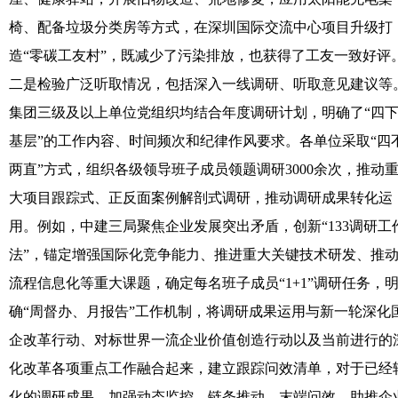
椅、配备垃圾分类房等方式，在深圳国际交流中心项目升级打
造“零碳工友村”，既减少了污染排放，也获得了工友一致好评
二是检验广泛听取情况，包括深入一线调研、听取意见建议等
集团三级及以上单位党组织均结合年度调研计划，明确了“四
基层”的工作内容、时间频次和纪律作风要求。各单位采取“四
两直”方式，组织各级领导班子成员领题调研3000余次，推动
大项目跟踪式、正反面案例解剖式调研，推动调研成果转化运
用。例如，中建三局聚焦企业发展突出矛盾，创新“133调研工
法”，锚定增强国际化竞争能力、推进重大关键技术研发、推
流程信息化等重大课题，确定每名班子成员“1+1”调研任务，
确“周督办、月报告”工作机制，将调研成果运用与新一轮深化
企改革行动、对标世界一流企业价值创造行动以及当前进行的
化改革各项重点工作融合起来，建立跟踪问效清单，对于已经
化的调研成果，加强动态监控、链条推动、末端问效，助推企