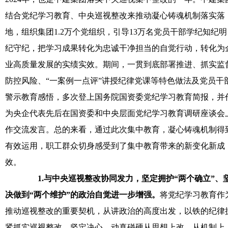
结合党纪学习教育、中央巡视整改来推动凝心铸魂机制落实落
地，组织集团1.2万个党组织，引导13万名党员干部学纪知纪明
纪守纪，把学习成果转化为忠诚干净担当的自觉行动，转化为
业高质量发展的实绩实效。期间，一贯到底部署推进、抓实监
防控风险、“一案例一点评”讲授纪律党课等特色做法及党员干
警示教育感悟，多次登上国务院国资委党纪学习教育简报，并
为央企代表先后在国资委和中央层面党纪学习教育调研座谈会
作交流发言。总的来看，通过此次集中教育，凝心铸魂机制得
有效运用，职工群众切身感受到了集中教育带来的新变化新成
效。
1.与中央巡视整改协同发力，坚定拥护“两个确立”、
决做到“两个维护”的政治自觉进一步增强。
将党纪学习教育作
推动巡视整改的重要契机，从讲政治的高度出发，以铁的纪律
紧抓实巡视整改，坚定决心、动真碰硬从思想上改、从机制上