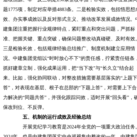
题1775项，制定对应举措4883条。二是检验实效，包括悟思想
效、办实事成效以及反对形式主义、推动改革发展成效情况。
建集团注重把握行业规律特点，紧盯重点和突出问题，严抓标
准、把握关键、重点突破，确保问题整改动真碰硬、及时有效
三是检验长效，包括规律经验总结推广、制度机制建立应用情
况。中建集团党组以“时时放心不下”的责任感，拧紧责任链条
抓好建章立制，强化成果运用，把“当下改”与“长久立”结合起
来。比如，强化协同联动，对整改措施需要基层落实的“上题
答”，对表现在基层、根子在总部的“下题上答”，对需要上下合
力解决的“同题共答”，并强化跟踪问效，适时开展“回头看”，
保改到位、不反弹。
五、机制的运行成效及经验总结
开展党纪学习教育是2024年全党的一项重大政治任务
2024年，也是中建集团落实中央巡视集中整改的一年。中建集