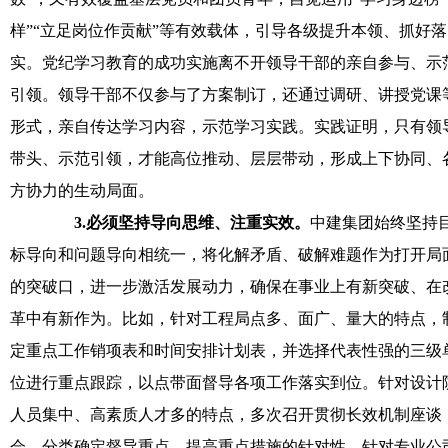
样”“立足岗位作贡献”等有效载体，引导各级提升本领、抓好落
实。党纪学习教育的成功实施离不开领导干部的亲自参与、示
引领。领导干部不仅参与了方案制订，还通过调研、讲授党课
形式，亲自传达学习内容，示范学习实践。实践证明，只有领
带头、示范引领，才能高位推动、层层带动，形成上下协同、
方协力的生动局面。
3.必须坚持导向思维、注重实效。
中建集团始终坚持
标导向和问题导向相统一，将化解矛盾、破解难题作为打开局
的突破口，进一步激活发展动力，确保在事业上有新突破、在
革中有新作为。比如，针对工程局点多、面广、量大的特点，
定重点工作销项表和时间安排计划表，并选择代表性强的三级
位进行重点跟踪，以点带面督导各项工作落实到位。针对设计
人员集中、高素质人才多的特点，多次召开贯彻长效机制座谈
会，分类确定督导重点，提高重点措施的针对性。针对专业公