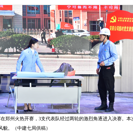
在郑州火热开赛，3支代表队经过两轮的激烈角逐进入决赛。本次
风貌。（中建七局供稿）