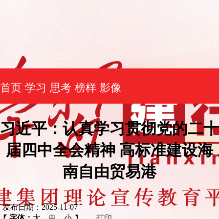
首页
学习
思考
榜样
影像
习近平：认真学习贯彻党的二十
届四中全会精神 高标准建设海
南自由贸易港
发布日期：2025-11-07
字体：
大
中
小
打印