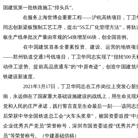
国建筑第一批铁路施工“排头兵”。
在服务上海世博会重要工程——沪杭高铁项目，丁卫
同志创新梁板预制工艺工序，提出“5S工厂化管理方法”，将轨
板生产线单批次产量由常规的54块增至66块，创全国首例。
在中国建筑首条全要素投资、建设、运营的地铁项
——郑州轨道交通3号线项目，丁卫华同志实现了“扭转500天
动停工逆势、提前高品质通车”的“中原奇迹”，创造中国建筑
铁建设新速度。
2021年3月17日，丁卫华同志在工作岗位上突发心脏
病，永远倒在了国家重大基础设施建设的战线上，用生命兑现
党和人民的庄严承诺，践行誓言直至生命最后一刻······该同志
后荣获中华全国铁道总工会“火车头奖章”，被国资委追授“中
企业优秀共产党员”荣誉称号，深圳市国资委追授“优秀共产
员”等荣誉称号。（中建基础供稿）