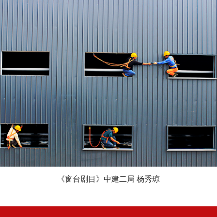
《窗台剧目》中建二局 杨秀琼