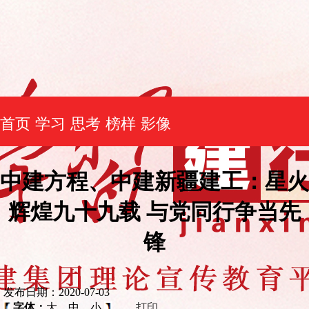
首页
学习
思考
榜样
影像
中建方程、中建新疆建工：星火
辉煌九十九载 与党同行争当先
锋
发布日期：2020-07-03
字体：
大
中
小
打印