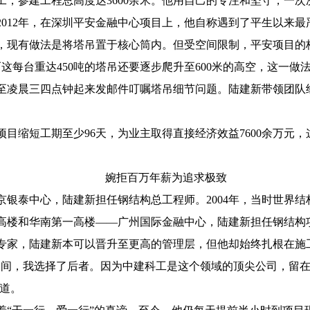
工，参建工程总高度达3600余米。他用自己的专注和坚守，一
012年，在深圳平安金融中心项目上，他自称遇到了平生以来最
现有做法是将塔吊置于核心筒内。但受空间限制，平安项目的核
这每台重达450吨的塔吊还要逐步爬升至600米的高空，这一做
凌晨三四点钟起来发邮件叮嘱塔吊细节问题。陆建新带领团队
缩短工期至少96天，为业主取得直接经济效益7600余万元，
婉拒百万年薪为追求极致
京银泰中心，陆建新担任钢结构总工程师。2004年，当时世界
一高楼和华南第一高楼——广州国际金融中心，陆建新担任钢结构
家，陆建新本可以晋升至更高的管理层，但他却始终扎根在施
之间，我选择了后者。因为中建科工是这个领域的顶尖公司，留
说道。