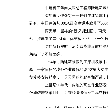
中建科工华南大区总工程师陆建新戴着眼
37年来，他像钉子一样钉在建筑施工行
到有、中国建筑从100米级高度逐步攀升至60
两天半一层楼的“新深圳速度”、两天一
他主持建造了其中4座主体结构；成百上千的
陆建新18岁时，从南京毕业后前往深圳
筑结下了不解之缘。
1984年，陆建新被派到了深圳发展中
验。一家落标的境外企业调侃地说“这栋大楼
复校核安装精度，一天天累积的勤奋和严谨，
上世纪90年代，内地的高空作业还没有
仪器骑着钢梁挪动，后来也慢慢适应了高空行