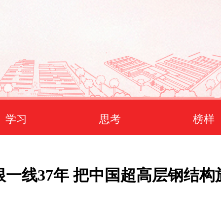
学习
思考
榜样
根一线37年 把中国超高层钢结