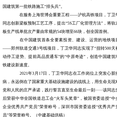
国建筑第一批铁路施工“排头兵”。
在服务上海世博会重要工程——沪杭高铁项目，丁卫
同志创新梁板预制工艺工序，提出“5S工厂化管理方法”，将轨
板生产线单批次产量由常规的54块增至66块，创全国首例。
在中国建筑首条全要素投资、建设、运营的地铁项
——郑州轨道交通3号线项目，丁卫华同志实现了“扭转500天
动停工逆势、提前高品质通车”的“中原奇迹”，创造中国建筑
铁建设新速度。
2021年3月17日，丁卫华同志在工作岗位上突发心脏
病，永远倒在了国家重大基础设施建设的战线上，用生命兑现
党和人民的庄严承诺，践行誓言直至生命最后一刻······该同志
后荣获中华全国铁道总工会“火车头奖章”，被国资委追授“中
企业优秀共产党员”荣誉称号，深圳市国资委追授“优秀共产
员”等荣誉称号。（中建基础供稿）