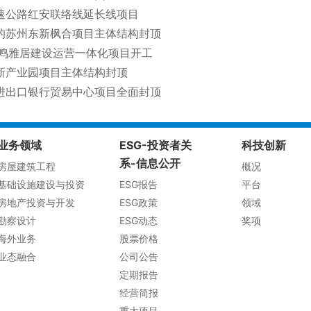
速公路红安联络线延长线项目
的苏州东新枫合项目主体结构封顶
和鸣雅居建设运营一体化项目开工
新产业园项目主体结构封顶
进出口银行贸易中心项目全面封顶
业务领域
ESG-投资者关
科技创新
系-信息公开
房屋建筑工程
概况
基础设施建设与投资
ESG报告
平台
房地产投资与开发
ESG政策
领域
勘察设计
ESG动态
奖项
海外业务
股票价格
业态融合
公司公告
定期报告
经营简报
重大项目