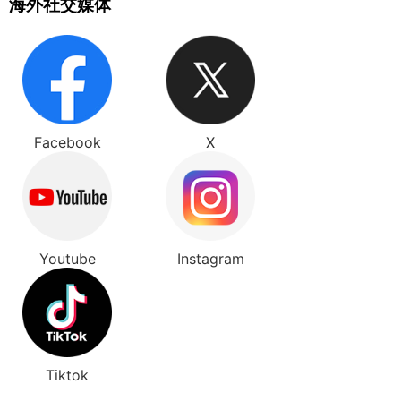
海外社交媒体
Facebook
X
Youtube
Instagram
Tiktok