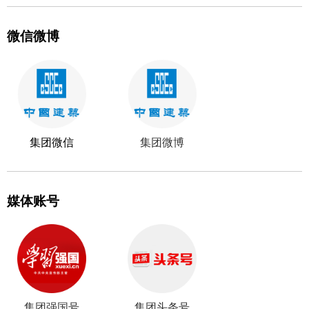
微信微博
集团微信
集团微博
媒体账号
集团强国号
集团头条号