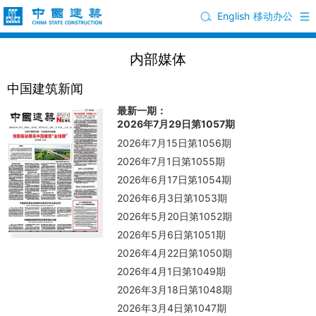
English
移动办公
内部媒体
中国建筑新闻
最新一期：
2026年7月29日第1057期
887期
2026年7月15日第1056期
886期
2026年7月1日第1055期
2
85期
2026年6月17日第1054期
2
84期
2026年6月3日第1053期
2
883期
2026年5月20日第1052期
2
882期
2026年5月6日第1051期
881期
2026年4月22日第1050期
2
80期
2026年4月1日第1049期
879期
2026年3月18日第1048期
878期
2026年3月4日第1047期