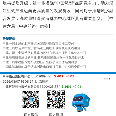
展与提质升级，进一步增强“中国蚝都”品牌竞争力，助力湛
江生蚝产业迈向更高质量的发展阶段，同时对于推进城乡融
合发展，高质量打造滨海魅力中心城区具有重要意义。【中
建六局（中建丝路）供稿】
最新报道
中建一局承建的北京安贞医院吉林医院项目竣工交付
中建三局联合体中标沪蓉高速公路红安联络线延长线项目
中建六局（中建丝路）承建的苏州东新枫合项目主体结构封顶
中建海峡投资建设的中建·和鸣雅居建设运营一体化项目开工
中建一局承建的珠海琴澳创新产业园项目主体结构封顶
中国建筑承建的乌干达非洲进出口银行贸易中心项目全面封顶
中海物业集团有限公司 [ 02669.HK ]
3.40↑
+0.02
中
2026/08/07 16:08:24 (北京时间)
2
中建环能科技股份有限公司[ 300425.SZ ]
3.95↓
-0.01
20260807161457 (北京时间)
中
2
官方微信
官方微博