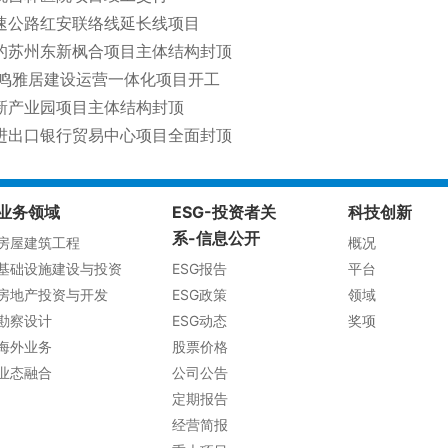
速公路红安联络线延长线项目
的苏州东新枫合项目主体结构封顶
和鸣雅居建设运营一体化项目开工
新产业园项目主体结构封顶
进出口银行贸易中心项目全面封顶
业务领域
ESG-投资者关
科技创新
系-信息公开
房屋建筑工程
概况
基础设施建设与投资
ESG报告
平台
房地产投资与开发
ESG政策
领域
勘察设计
ESG动态
奖项
海外业务
股票价格
业态融合
公司公告
定期报告
经营简报