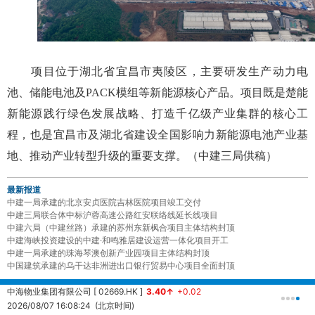
项目位于湖北省宜昌市夷陵区，主要研发生产动力电
池、储能电池及PACK模组等新能源核心产品。项目既是楚能
新能源践行绿色发展战略、打造千亿级产业集群的核心工
程，也是宜昌市及湖北省建设全国影响力新能源电池产业基
地、推动产业转型升级的重要支撑。（中建三局供稿）
最新报道
中建一局承建的北京安贞医院吉林医院项目竣工交付
中建三局联合体中标沪蓉高速公路红安联络线延长线项目
中建六局（中建丝路）承建的苏州东新枫合项目主体结构封顶
中建海峡投资建设的中建·和鸣雅居建设运营一体化项目开工
中建一局承建的珠海琴澳创新产业园项目主体结构封顶
中国建筑承建的乌干达非洲进出口银行贸易中心项目全面封顶
中海物业集团有限公司 [ 02669.HK ]
3.40↑
+0.02
中
2026/08/07 16:08:24 (北京时间)
2