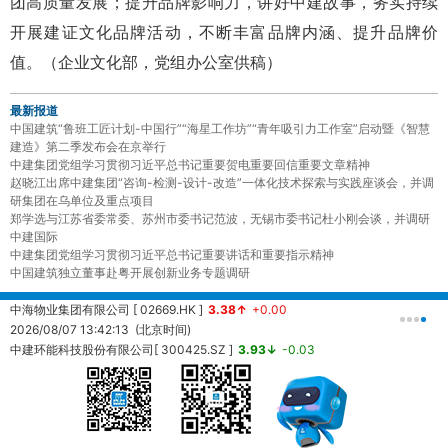
团高质量发展；提升品牌影响力，讲好中建故事，务实持续
开展建证文化品牌活动，不断丰富品牌内涵、提升品牌价
值。（企业文化部，党组办公室供稿）
最新报道
中国建筑“鲁班工匠计划-中国行”“海星工作坊”“青年吸引力工作室”启动暨《智慧
建造》第二季发布会在京举行
中建集团党组学习贯彻习近平总书记重要贺电重要回信重要文章精神
赵晓江出席中建集团“咨询-检测-设计-改造”一体化技术探索与实践座谈会，并调
研集团在乌单位及重点项目
郑学选与江苏省委常委、苏州市委书记范波，无锡市委书记杜小刚会谈，并调研
中建国际
中建集团党组学习贯彻习近平总书记重要讲话和重要指示精神
中国建筑独立董事赴粤开展创新业务专题调研
中海物业集团有限公司 [ 02669.HK ]
3.38↑
+0.00
中
2026/08/07 13:42:13 (北京时间)
2
中建环能科技股份有限公司[ 300425.SZ ]
3.93↓
-0.03
20260807140106 (北京时间)
中
2