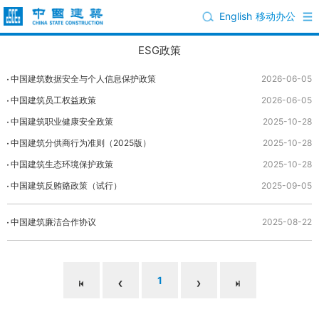
English
移动办公
ESG政策
中国建筑数据安全与个人信息保护政策
2026-06-05
中国建筑员工权益政策
2026-06-05
中国建筑职业健康安全政策
2025-10-28
中国建筑分供商行为准则（2025版）
2025-10-28
中国建筑生态环境保护政策
2025-10-28
中国建筑反贿赂政策（试行）
2025-09-05
中国建筑廉洁合作协议
2025-08-22
1