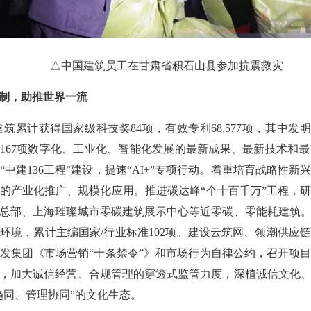
△中国建筑员工在甘肃省积石山县参加抗震救灾
制，助推世界一流
获得国家级科技奖84项，有效专利68,577项，其中发明专利1
出167项数字化、工业化、智能化发展的最新成果、最新技术和
中建136工程”建设，提速“AI+”专项行动。着重培育战略性
的产业化推广、规模化应用。推进碳达峰“个十百千万”工程，
总部、上海璀璨城市零碳建筑展示中心等近零碳、零能耗建筑
环境，累计主编国家/行业标准102项。建设云筑网、领潮供应链
发集团《市场营销“十条禁令”》和市场行为自律公约，召开项
，加大诚信经营、合规管理的穿透式监管力度，深植诚信文化
趋同、管理协同”的文化生态。