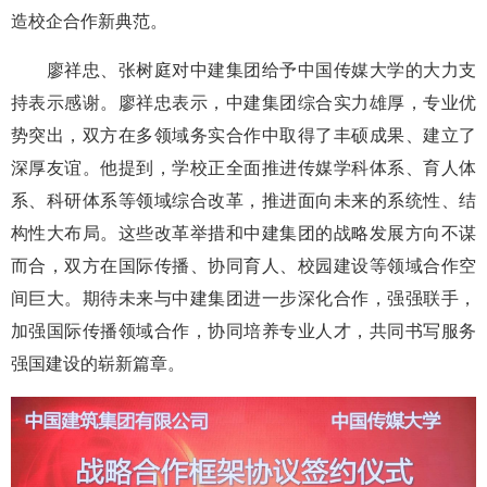
造校企合作新典范。
廖祥忠、张树庭对中建集团给予中国传媒大学的大力支
持表示感谢。廖祥忠表示，中建集团综合实力雄厚，专业优
势突出，双方在多领域务实合作中取得了丰硕成果、建立了
深厚友谊。他提到，学校正全面推进传媒学科体系、育人体
系、科研体系等领域综合改革，推进面向未来的系统性、结
构性大布局。这些改革举措和中建集团的战略发展方向不谋
而合，双方在国际传播、协同育人、校园建设等领域合作空
间巨大。期待未来与中建集团进一步深化合作，强强联手，
加强国际传播领域合作，协同培养专业人才，共同书写服务
强国建设的崭新篇章。