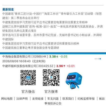
最新报道
中国建筑“鲁班工匠计划-中国行”“海星工作坊”“青年吸引力工作室”启动暨《智慧
建造》第二季发布会在京举行
中建集团党组学习贯彻习近平总书记重要贺电重要回信重要文章精神
赵晓江出席中建集团“咨询-检测-设计-改造”一体化技术探索与实践座谈会，并调
研集团在乌单位及重点项目
郑学选与江苏省委常委、苏州市委书记范波，无锡市委书记杜小刚会谈，并调研
中建国际
中建集团党组学习贯彻习近平总书记重要讲话和重要指示精神
中国建筑独立董事赴粤开展创新业务专题调研
中海物业集团有限公司 [ 02669.HK ]
3.38↓
-0.05
中
2026/08/06 16:08:40 (北京时间)
2
中建环能科技股份有限公司[ 300425.SZ ]
3.96↑
+0.01
20260806161430 (北京时间)
中
2
官方微信
官方微博
网站地图
|
法律声明
|
友情链接
|
常见问题
|
联系我们
|
纪检监察举报
|
账款
事项投诉公告