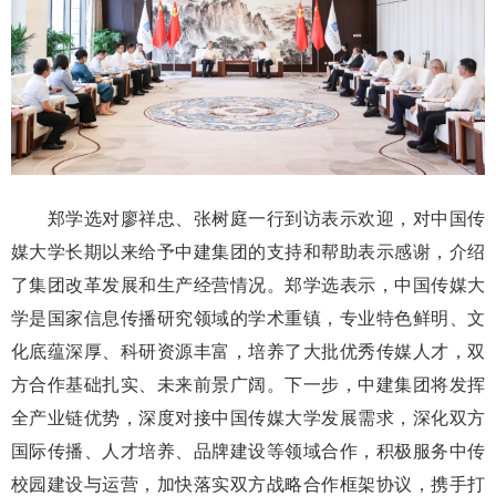
郑学选对廖祥忠、张树庭一行到访表示欢迎，对中国传
媒大学长期以来给予中建集团的支持和帮助表示感谢，介绍
了集团改革发展和生产经营情况。郑学选表示，中国传媒大
学是国家信息传播研究领域的学术重镇，专业特色鲜明、文
化底蕴深厚、科研资源丰富，培养了大批优秀传媒人才，双
方合作基础扎实、未来前景广阔。下一步，中建集团将发挥
全产业链优势，深度对接中国传媒大学发展需求，深化双方
国际传播、人才培养、品牌建设等领域合作，积极服务中传
校园建设与运营，加快落实双方战略合作框架协议，携手打