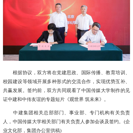
根据协议，双方将在党建思政、国际传播、教育培训、
校园建设等领域开展多种形式的交流合作，实现优势互补、
共赢发展。签约前，双方共同观看了中国传媒大学制作的见
证中建和中传友谊的专题短片《观世界 筑未来》。
中建集团相关总部部门、事业部、专门机构有关负责
人，中国传媒大学相关部门有关负责人参加会谈及签约。(企
业文化部，集团办公室供稿)