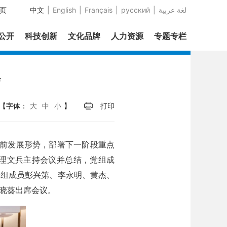
页
中文
|
English
|
Français
|
русский
|
عربية‎ لغة
息公开
科技创新
文化品牌
人力资源
专题专栏
会
【字体：
大
中
小
】
打印
当前发展形势，部署下一阶段重点
理文兵主持会议并总结，党组成
党组成员彭兴第、李永明、黄杰、
晓葵出席会议。