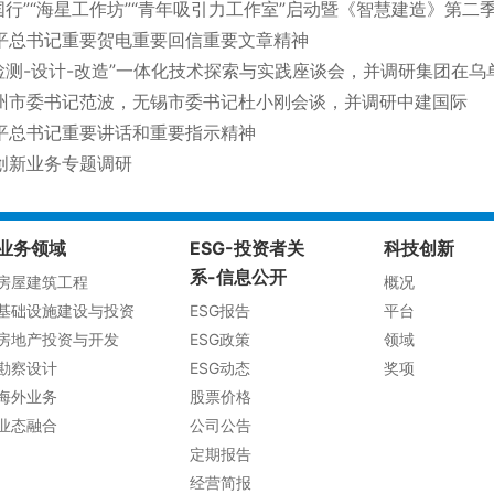
国行”“海星工作坊”“青年吸引力工作室”启动暨《智慧建造》第二
平总书记重要贺电重要回信重要文章精神
检测-设计-改造”一体化技术探索与实践座谈会，并调研集团在乌
州市委书记范波，无锡市委书记杜小刚会谈，并调研中建国际
平总书记重要讲话和重要指示精神
创新业务专题调研
业务领域
ESG-投资者关
科技创新
系-信息公开
房屋建筑工程
概况
基础设施建设与投资
ESG报告
平台
房地产投资与开发
ESG政策
领域
勘察设计
ESG动态
奖项
海外业务
股票价格
业态融合
公司公告
定期报告
经营简报