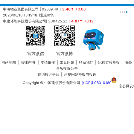
中海物业集团有限公司 [ 02669.HK ]
3.46↑
+0.06
中
2026/08/10 15:19:18 (北京时间)
2
中建环能科技股份有限公司[ 300425.SZ ]
4.07↑
+0.12
20260810153451 (北京时间)
中
2
官方微信
官方微博
网站地图
|
法律声明
|
友情链接
|
常见问题
|
联系我们
|
纪检监察举报
|
账款
事项投诉公告
信访投诉平台
|
违规问题举报与投诉
Copyright © 中国建筑股份有限公司
京ICP备08010180
京公网安
110105020
号