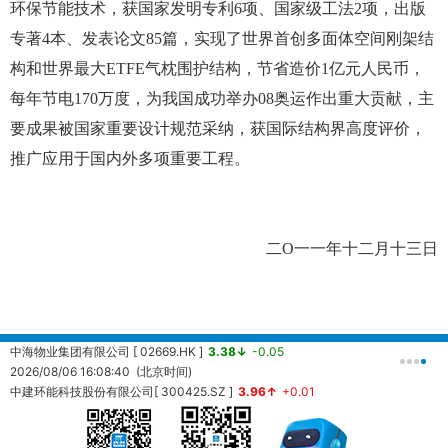
环保节能技术，获国家发明专利6项、国家级工法2项，出版
专著4本、发表论文85篇，实现了世界首创多面体空间刚架结
构和世界最大ETFE气枕围护结构，节省造价1亿元人民币，
每年节电170万度，为我国成功举办08奥运作出重大贡献，主
要成果被国家重要设计规范采纳，获国际结构界高度评价，
推广应用于国内外多项重要工程。
二O一一年十二月十三日
中海物业集团有限公司 [ 02669.HK ]
3.38↓
-0.05
中
2026/08/06 16:08:40 (北京时间)
2
中建环能科技股份有限公司[ 300425.SZ ]
3.96↑
+0.01
20260806161430 (北京时间)
中
2