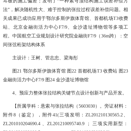
耳板的施工偏差；发明了“一种索穹顶结构施工误差补偿方
法”，解决随机性大、难于控制的张拉过程误差补偿问题。相
关成果已成功应用于鄂尔多斯伊旗体育馆、首都机场T3收费
站、北京金融街活力中心F7/9、金沙遗址博物馆等多项工
程。中国航空工业规划设计研究院金融街F7/9（36m跨）：空
间张弦桁架结构体系
主设计：王树、管志忠、梁海彤
图21 鄂尔多斯伊旗体育馆 图22 首都机场T3 收费站 图23
金融街活力中心F7/9 图24 金沙遗址博物馆
4、预应力整体张拉结构关键节点设计创新与产品开发。
【所属学科：悬索与张拉结构（5603030）。旁证材料：
附件8（鉴定），附件41(三项发明：ZL201210130565.2、
ZL201010204690.4 、ZL201210095740.9 ； 三项实用新型：