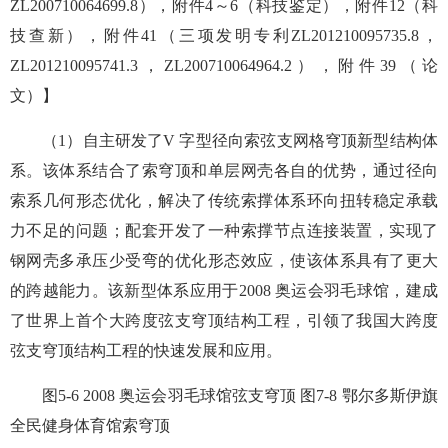
ZL200710064699.8），附件4～6（科技鉴定），附件12（科
技查新），附件41（三项发明专利ZL201210095735.8，
ZL201210095741.3，ZL200710064964.2），附件39（论
文）】
（1）自主研发了V 字型径向索弦支网格穹顶新型结构体
系。该体系结合了索穹顶和单层网壳各自的优势，通过径向
索系几何形态优化，解决了传统索撑体系环向扭转稳定承载
力不足的问题；配套开发了一种索撑节点连接装置，实现了
钢网壳多承压少受弯的优化形态效应，使该体系具有了更大
的跨越能力。该新型体系应用于2008 奥运会羽毛球馆，建成
了世界上首个大跨度弦支穹顶结构工程，引领了我国大跨度
弦支穹顶结构工程的快速发展和应用。
图5-6 2008 奥运会羽毛球馆弦支穹顶 图7-8 鄂尔多斯伊旗
全民健身体育馆索穹顶