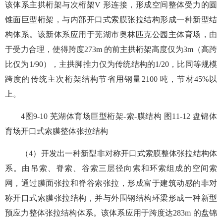
该体系主拱桁架与次桁架V 形连接，形成空间整体受力的圆
锥面巨型桁架，与内部开口式索膜张拉结构形成一种新型结
构体系。该新体系应用于芜湖市奥林匹克公园主体育场，由
于受力合理，使得跨度273m 的前主拱桁架高度仅为3m（高跨
比仅为1/90），主拱脚推力仅为传统结构的1/20，比同等规模
跨度的传统主次桁架结构节省用钢量2100 吨，节材45%以
上。
4图9-10 芜湖体育场巨型桁架-索-膜结构 图11-12 盘锦体
育场开口式索膜整体张拉结构
（4）开发出一种新型非对称开口式索膜整体张拉结构体
系。由吊索、脊索、谷索三层径向索和环索组成的空间索
网，通过膜面张拉和脊谷索张拉，形成富于建筑动感的非对
称开口式索膜张拉结构，并与外围钢结构环梁形成一种新型
预应力整体张拉结构体系。该体系应用于跨度达283m 的盘锦