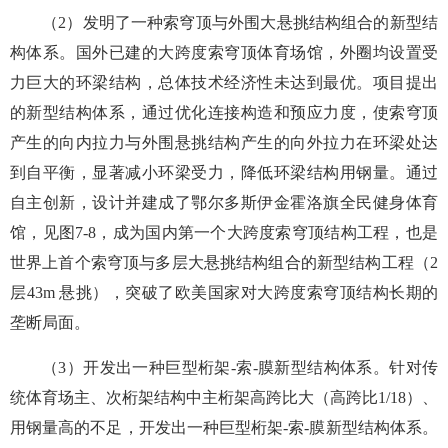
（2）发明了一种索穹顶与外围大悬挑结构组合的新型结
构体系。国外已建的大跨度索穹顶体育场馆，外圈均设置受
力巨大的环梁结构，总体技术经济性未达到最优。项目提出
的新型结构体系，通过优化连接构造和预应力度，使索穹顶
产生的向内拉力与外围悬挑结构产生的向外拉力在环梁处达
到自平衡，显著减小环梁受力，降低环梁结构用钢量。通过
自主创新，设计并建成了鄂尔多斯伊金霍洛旗全民健身体育
馆，见图7-8，成为国内第一个大跨度索穹顶结构工程，也是
世界上首个索穹顶与多层大悬挑结构组合的新型结构工程（2
层43m 悬挑），突破了欧美国家对大跨度索穹顶结构长期的
垄断局面。
（3）开发出一种巨型桁架-索-膜新型结构体系。针对传
统体育场主、次桁架结构中主桁架高跨比大（高跨比1/18）、
用钢量高的不足，开发出一种巨型桁架-索-膜新型结构体系。