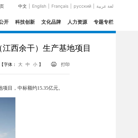
页
中文
|
English
|
Français
|
русский
|
عربية‎ لغة
息公开
科技创新
文化品牌
人力资源
专题专栏
（江西余干）生产基地项目
【字体：
大
中
小
】
打印
目，中标额约15.35亿元。