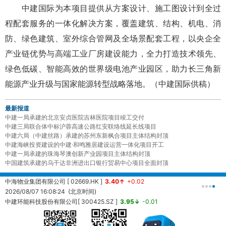
中建国际为本项目提供从方案设计、施工图设计到全过
程配套服务的一体化解决方案，覆盖建筑、结构、机电、消
防、绿色建筑、室外综合管网及全场景配套工程，以央企全
产业链优势与高端工业厂房建设能力，全力打造技术领先、
绿色低碳、智能高效的世界级电池产业园区，助力长三角新
能源产业升级与国家能源转型战略落地。（中建国际供稿）
最新报道
中建一局承建的北京安贞医院吉林医院项目竣工交付
中建三局联合体中标沪蓉高速公路红安联络线延长线项目
中建六局（中建丝路）承建的苏州东新枫合项目主体结构封顶
中建海峡投资建设的中建·和鸣雅居建设运营一体化项目开工
中建一局承建的珠海琴澳创新产业园项目主体结构封顶
中国建筑承建的乌干达非洲进出口银行贸易中心项目全面封顶
中海物业集团有限公司 [ 02669.HK ]
3.40↑
+0.02
中
2026/08/07 16:08:24 (北京时间)
2
中建环能科技股份有限公司[ 300425.SZ ]
3.95↓
-0.01
20260807161457 (北京时间)
中
2