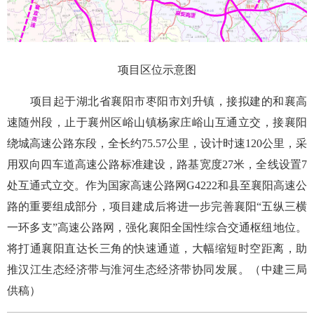
项目区位示意图
项目起于湖北省襄阳市枣阳市刘升镇，接拟建的和襄高
速随州段，止于襄州区峪山镇杨家庄峪山互通立交，接襄阳
绕城高速公路东段，全长约75.57公里，设计时速120公里，采
用双向四车道高速公路标准建设，路基宽度27米，全线设置7
处互通式立交。作为国家高速公路网G4222和县至襄阳高速公
路的重要组成部分，项目建成后将进一步完善襄阳“五纵三横
一环多支”高速公路网，强化襄阳全国性综合交通枢纽地位。
将打通襄阳直达长三角的快速通道，大幅缩短时空距离，助
推汉江生态经济带与淮河生态经济带协同发展。（中建三局
供稿）