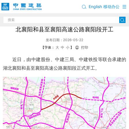
English
移动办公
中建股份、中建三局、中建铁投等联合承建的湖
北襄阳和县至襄阳高速公路襄阳段开工
发布日期：2026-05-22
【字体：
大
中
小
】
打印
近日，由中建股份、中建三局、中建铁投等联合承建的
湖北襄阳和县至襄阳高速公路襄阳段正式开工。