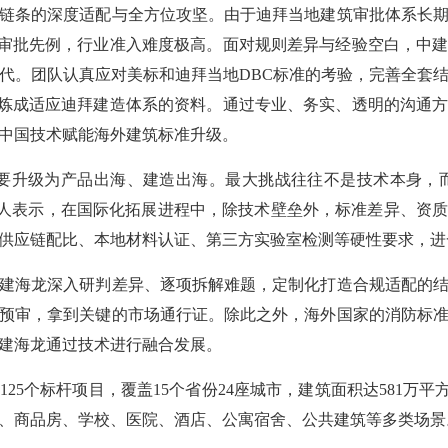
链条的深度适配与全方位攻坚。由于迪拜当地建筑审批体系长
筑审批先例，行业准入难度极高。面对规则差异与经验空白，中
代。团队认真应对美标和迪拜当地DBC标准的考验，完善全套
提炼成适应迪拜建造体系的资料。通过专业、务实、透明的沟通
中国技术赋能海外建筑标准升级。
升级为产品出海、建造出海。最大挑战往往不是技术本身，而
责人表示，在国际化拓展进程中，除技术壁垒外，标准差异、资
供应链配比、本地材料认证、第三方实验室检测等硬性要求，进
海龙深入研判差异、逐项拆解难题，定制化打造合规适配的结
预审，拿到关键的市场通行证。除此之外，海外国家的消防标
建海龙通过技术进行融合发展。
个标杆项目，覆盖15个省份24座城市，建筑面积达581万平方米，
、商品房、学校、医院、酒店、公寓宿舍、公共建筑等多类场景