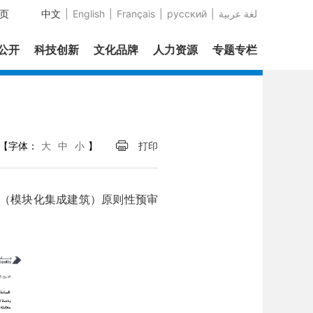
页
中文
|
English
|
Français
|
русский
|
عربية‎ لغة
息公开
科技创新
文化品牌
人力资源
专题专栏
【字体：
大
中
小
】
打印
MiC（模块化集成建筑）原则性预审