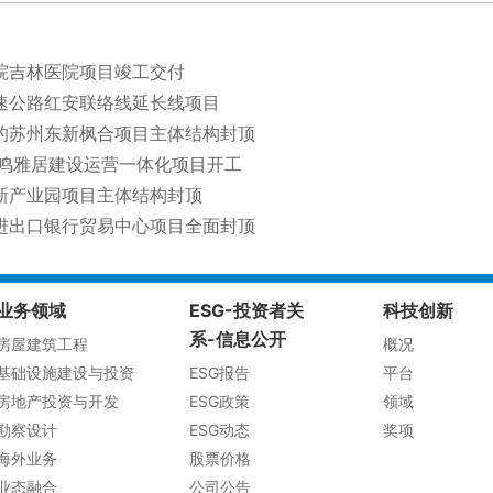
院吉林医院项目竣工交付
速公路红安联络线延长线项目
的苏州东新枫合项目主体结构封顶
和鸣雅居建设运营一体化项目开工
新产业园项目主体结构封顶
进出口银行贸易中心项目全面封顶
业务领域
ESG-投资者关
科技创新
系-信息公开
房屋建筑工程
概况
基础设施建设与投资
ESG报告
平台
房地产投资与开发
ESG政策
领域
勘察设计
ESG动态
奖项
海外业务
股票价格
业态融合
公司公告