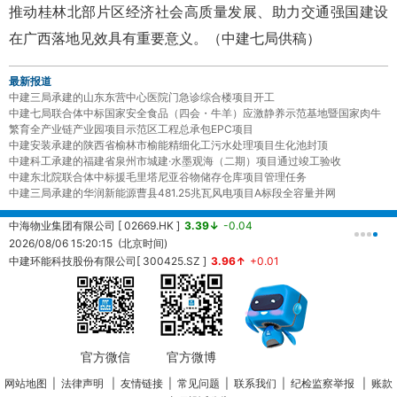
推动桂林北部片区经济社会高质量发展、助力交通强国建设
在广西落地见效具有重要意义。（中建七局供稿）
最新报道
中建三局承建的山东东营中心医院门急诊综合楼项目开工
中建七局联合体中标国家安全食品（四会・牛羊）应激静养示范基地暨国家肉牛
繁育全产业链产业园项目示范区工程总承包EPC项目
中建安装承建的陕西省榆林市榆能精细化工污水处理项目生化池封顶
中建科工承建的福建省泉州市城建·水墨观海（二期）项目通过竣工验收
中建东北院联合体中标援毛里塔尼亚谷物储存仓库项目管理任务
中建三局承建的华润新能源曹县481.25兆瓦风电项目A标段全容量并网
中海物业集团有限公司 [ 02669.HK ]
3.39↓
-0.04
中
2026/08/06 15:20:15 (北京时间)
2
中建环能科技股份有限公司[ 300425.SZ ]
3.96↑
+0.01
20260806153930 (北京时间)
中
2
官方微信
官方微博
网站地图
|
法律声明
|
友情链接
|
常见问题
|
联系我们
|
纪检监察举报
|
账款