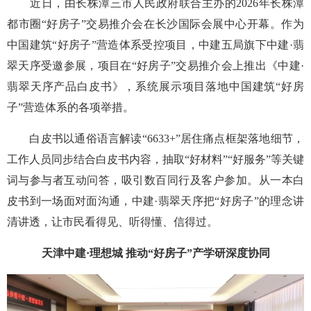
近日，由长株潭三市人民政府联合主办的2026年长株潭
都市圈“好房子”交易推介会在长沙国际会展中心开幕。作为
中国建筑“好房子”营造体系受控项目，中建五局旗下中建·翡
翠天序受邀参展，项目在“好房子”交易推介会上推出《中建·
翡翠天序产品白皮书》，系统展示项目落地中国建筑“好房
子”营造体系的各项举措。
白皮书以通俗语言解读“6633+”居住痛点框架落地细节，
工作人员同步结合白皮书内容，抽取“好材料”“好服务”等关键
词与参与者互动问答，吸引数百同行及客户参加。从一本白
皮书到一场面对面沟通，中建·翡翠天序把“好房子”的理念讲
清讲透，让市民看得见、听得懂、信得过。
天津中建·理想城 推动“好房子”产学研深度协同