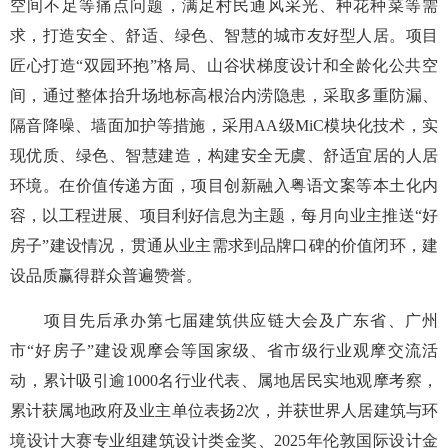
空间不足等痛点问题，满足村民通风采光、种花种菜等需
求，打造安全、舒适、绿色、智慧的城市友好型人居。项目
匠心打造“双园环抱”格局、山谷状梯度设计和全龄化公共空
间，通过整体抬升场地标高根治内涝隐患，采取多重防漏、
隔音降噪、墙面加护等措施，采用AA级MiC模块化技术，实
现优质、绿色、智慧建造，构建安全无虞、舒适宜居的人居
环境。在价值传递方面，项目创新融入粤语文案等本土化内
容，以工程进展、项目利好信息为主题，每月向业主推送“好
房子”建设情况，贯通从业主需求到品牌口碑的价值闭环，建
设品质赢得群众普遍赞誉。
项目先后承办第七届建筑供应链大会及广东省、广州
市“好房子”建设观摩会等国家级、省市级行业观摩交流活
动，累计吸引逾1000名行业代表、属地居民实地观摩考察，
累计获属地政府及业主单位表扬2次，并获世界人居建筑与环
境设计大赛专业组建筑设计类金奖、2025年伦敦国际设计金