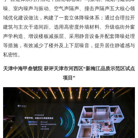
噪、室内噪声与振动、空气声隔声、撞击声隔声五大核心领
域优化建设做法，构建了一套立体降噪体系；通过合理拉开
建筑与主次干道间距、选用高密度外墙材料、升级临街外窗
声学构造、增设楼板减振层、采用静音设备并配套降噪处理
等措施，有效减少了楼外及上下层噪音，提升居住静谧感与
私密性。
天津中海甲叁號院 获评天津市河西区“新梅江品质示范区试点
项目”