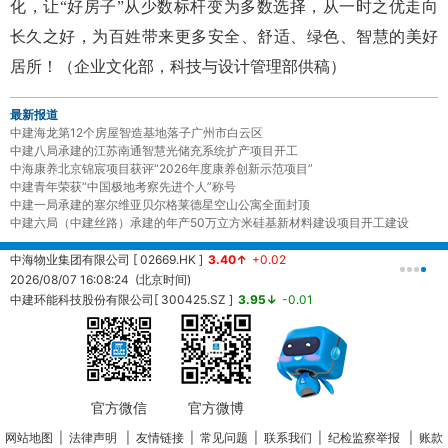
化，让“好房子”从少数标杆变为多数选择，从一时之优走向
长久之好，为百姓带来更多安全、舒适、绿色、智慧的美好
居所！（
企业文化部，
科技与设计管理部供稿
）
最新报道
中建海龙第12个房屋智造基地落子广州市白云区
中建八局承建的江苏南通智慧光储充系统扩产项目开工
中海康养北京锦宸项目获评“2026年度康养创新示范项目”
中建青年荣获“中国极地考察先进个人”称号
中建一局承建的塞尔维亚贝尔格莱德星空山公寓全面封顶
中建六局（中建丝路）承建的年产50万立方米硅基新材料建设项目开工建设
中海物业集团有限公司 [ 02669.HK ]
3.40↑
+0.02
中
2026/08/07 16:08:24 (北京时间)
2
中建环能科技股份有限公司[ 300425.SZ ]
3.95↓
-0.01
20260807161457 (北京时间)
中
2
官方微信
官方微博
网站地图
|
法律声明
|
友情链接
|
常见问题
|
联系我们
|
纪检监察举报
|
账款