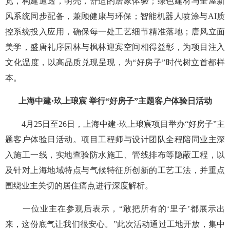
宽，构建通透，明亮，舒适的居家体验；绿色建材与全屋新
风系统同步配备，兼顾健康与环保；智能机器人喷涂与AI质
控系统投入应用，确保每一处工艺细节精准落地；唐风立面
美学，盛唐礼序园林与枫林迎宾空间相得益彰，为项目注入
文化温度，以高品质兑现呈现，为“好房子”时代树立首都样
本。
上海中建·玖上琅宸 举行“好房子”主题客户体验日活动
4月25日至26日，上海中建·玖上琅宸项目举办“好房子”主
题客户体验日活动。项目工程师与设计团队全程陪同业主深
入施工一线，实地查验防水施工、管线排布等隐蔽工程，以
及针对上海地域特点与气候特征所创新的工艺工法，并重点
围绕业主关切的居住痛点进行深度解析。
一位业主在参观后表示，“敢把所有的‘里子’都展示出
来，这份底气让我们很安心。”此次活动通过工地开放，集中