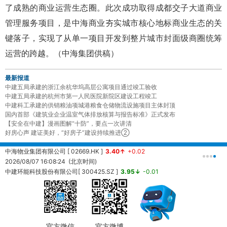
了成熟的商业运营生态圈。此次成功取得成都交子大道商业
管理服务项目，是中海商业夯实城市核心地标商业生态的关
键落子，实现了从单一项目开发到整片城市封面级商圈统筹
运营的跨越。（中海集团供稿）
最新报道
中建五局承建的浙江余杭华坞高层公寓项目通过竣工验收
中建五局承建的杭州市第一人民医院新院区建设工程竣工
中建科工承建的供销粮油项城港粮食仓储物流设施项目主体封顶
国内首部《建筑业企业温室气体排放核算与报告标准》正式发布
【安全在中建】漫画图解“十防”，要点一次讲清
好房心声 建证美好，“好房子”建设持续推进②
中海物业集团有限公司 [ 02669.HK ]
3.40↑
+0.02
中
2026/08/07 16:08:24 (北京时间)
2
中建环能科技股份有限公司[ 300425.SZ ]
3.95↓
-0.01
20260807161457 (北京时间)
中
2
官方微信
官方微博