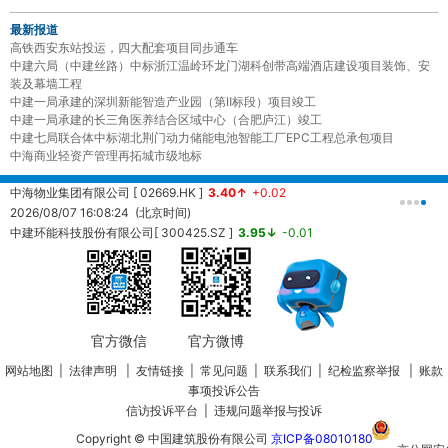
最新报道
高铁西安东站投运，四大配套项目同步通车
中建六局（中建丝路）中标浙江温岭环龙门湖科创带高端酒店建设项目装饰、安
装及幕墙工程
中建一局承建的深圳新能智造产业园（第Ⅱ标段）项目竣工
中建一局承建的长三角医养结合区域中心（合肥庐江）竣工
中建七局联合体中标湖北荆门动力储能电池智能工厂EPC工程总承包项目
中海商业轻资产管理再拓城市级地标
中海物业集团有限公司 [ 02669.HK ]
3.40↑
+0.02
中
2026/08/07 16:08:24 (北京时间)
2
中建环能科技股份有限公司[ 300425.SZ ]
3.95↓
-0.01
20260807161457 (北京时间)
中
2
官方微信
官方微博
网站地图
|
法律声明
|
友情链接
|
常见问题
|
联系我们
|
纪检监察举报
|
账款
事项投诉公告
信访投诉平台
|
违规问题举报与投诉
Copyright © 中国建筑股份有限公司
京ICP备08010180