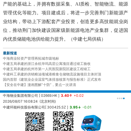
产能的基础上，并拥有数据采集、AI质检、智能物流、能源
管理优化等能力。项目建成后，将进一步完善荆门新能源产
业结构，带动上下游配套产业投资，创造更多高技能就业岗
位，推动荆门加快建设国家级新能源电池产业集群，促进国
内优质储能电池供给能力提升。（中建七局供稿）
最新报道
中海商业轻资产管理再拓城市级地标
中建五局承建的浙江余杭华坞高层公寓项目通过竣工验收
中建五局承建的杭州市第一人民医院新院区建设工程竣工
中建科工承建的供销粮油项城港粮食仓储物流设施项目主体封顶
国内首部《建筑业企业温室气体排放核算与报告标准》正式发布
【安全在中建】漫画图解“十防”，要点一次讲清
中海物业集团有限公司 [ 02669.HK ]
3.40↑
+0.02
中
2026/08/07 16:08:24 (北京时间)
2
中建环能科技股份有限公司[ 300425.SZ ]
3.95↓
-0.01
20260807161457 (北京时间)
中
2