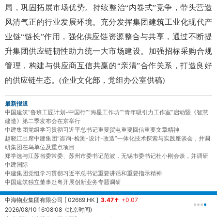
局，巩固拓展市场优势。持续整治“内卷式”竞争，带头营造
风清气正的行业发展环境。充分发挥集团建筑工业化现代产
业链“链长”作用，强化供应链资源整合与共享，通过不断提
升集团供应链韧性助力统一大市场建设。加强招标采购合规
管理，构建与供应商互信共赢的“亲清”合作关系，打造良好
的供应链生态。(企业文化部，党组办公室供稿)
最新报道
中国建筑“鲁班工匠计划-中国行”“海星工作坊”“青年吸引力工作室”启动暨《智慧
建造》第二季发布会在京举行
中建集团党组学习贯彻习近平总书记重要贺电重要回信重要文章精神
赵晓江出席中建集团“咨询-检测-设计-改造”一体化技术探索与实践座谈会，并调
研集团在乌单位及重点项目
郑学选与江苏省委常委、苏州市委书记范波，无锡市委书记杜小刚会谈，并调研
中建国际
中建集团党组学习贯彻习近平总书记重要讲话和重要指示精神
中国建筑独立董事赴粤开展创新业务专题调研
中海物业集团有限公司 [ 02669.HK ]
3.47↑
+0.07
中
2026/08/10 16:08:08 (北京时间)
2