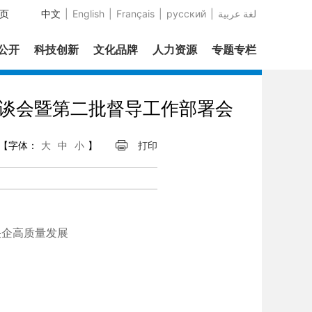
页
中文
|
English
|
Français
|
русский
|
عربية‎ لغة
息公开
科技创新
文化品牌
人力资源
专题专栏
谈会暨第二批督导工作部署会
【字体：
大
中
小
】
打印
央企高质量发展