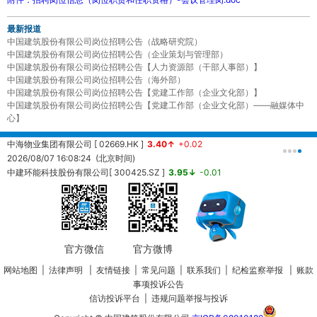
最新报道
中国建筑股份有限公司岗位招聘公告（战略研究院）
中国建筑股份有限公司岗位招聘公告（企业策划与管理部）
中国建筑股份有限公司岗位招聘公告【人力资源部（干部人事部）】
中国建筑股份有限公司岗位招聘公告（海外部）
中国建筑股份有限公司岗位招聘公告【党建工作部（企业文化部）】
中国建筑股份有限公司岗位招聘公告【党建工作部（企业文化部）——融媒体中
心】
中海物业集团有限公司 [ 02669.HK ]
3.40↑
+0.02
中
2026/08/07 16:08:24 (北京时间)
2
中建环能科技股份有限公司[ 300425.SZ ]
3.95↓
-0.01
20260807161457 (北京时间)
中
2
官方微信
官方微博
网站地图
|
法律声明
|
友情链接
|
常见问题
|
联系我们
|
纪检监察举报
|
账款
事项投诉公告
信访投诉平台
|
违规问题举报与投诉