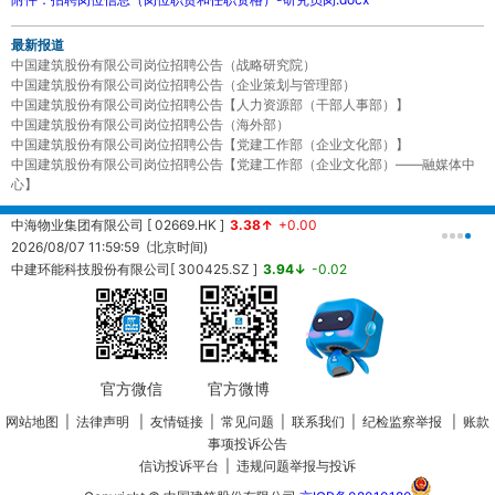
最新报道
中国建筑股份有限公司岗位招聘公告（战略研究院）
中国建筑股份有限公司岗位招聘公告（企业策划与管理部）
中国建筑股份有限公司岗位招聘公告【人力资源部（干部人事部）】
中国建筑股份有限公司岗位招聘公告（海外部）
中国建筑股份有限公司岗位招聘公告【党建工作部（企业文化部）】
中国建筑股份有限公司岗位招聘公告【党建工作部（企业文化部）——融媒体中
心】
中海物业集团有限公司 [ 02669.HK ]
3.38↑
+0.00
中
2026/08/07 11:59:59 (北京时间)
2
中建环能科技股份有限公司[ 300425.SZ ]
3.94↓
-0.02
20260807120557 (北京时间)
中
2
官方微信
官方微博
网站地图
|
法律声明
|
友情链接
|
常见问题
|
联系我们
|
纪检监察举报
|
账款
事项投诉公告
信访投诉平台
|
违规问题举报与投诉