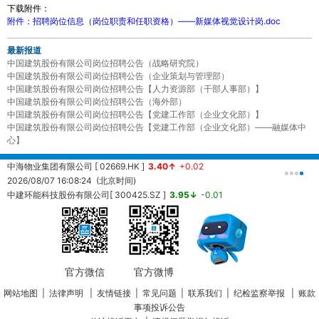
下载附件：
附件：招聘岗位信息（岗位职责和任职资格）——新媒体视觉设计岗.doc
最新报道
中国建筑股份有限公司岗位招聘公告（战略研究院）
中国建筑股份有限公司岗位招聘公告（企业策划与管理部）
中国建筑股份有限公司岗位招聘公告【人力资源部（干部人事部）】
中国建筑股份有限公司岗位招聘公告（海外部）
中国建筑股份有限公司岗位招聘公告【党建工作部（企业文化部）】
中国建筑股份有限公司岗位招聘公告【党建工作部（企业文化部）——融媒体中
心】
中海物业集团有限公司 [ 02669.HK ]
3.40↑
+0.02
中
2026/08/07 16:08:24 (北京时间)
2
中建环能科技股份有限公司[ 300425.SZ ]
3.95↓
-0.01
20260807161457 (北京时间)
中
2
官方微信
官方微博
网站地图
|
法律声明
|
友情链接
|
常见问题
|
联系我们
|
纪检监察举报
|
账款
事项投诉公告