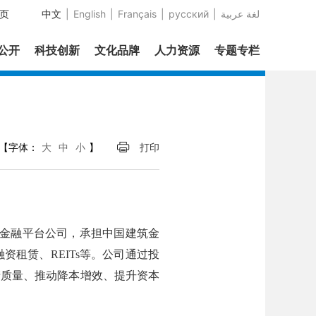
页
中文
|
English
|
Français
|
русский
|
عربية‎ لغة
息公开
科技创新
文化品牌
人力资源
专题专栏
【字体：
大
中
小
】
打印
业金融平台公司，承担中国建筑金
租赁、REITs等。公司通过投
产质量、推动降本增效、提升资本