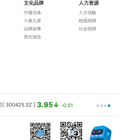
文化品牌
人力资源
中建信条
人才战略
十典九章
校园招聘
品牌故事
社会招聘
责任报告
3.95↓
00425.SZ ]
中国建筑 [ 
-0.01
)