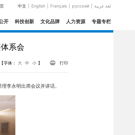
页
中文
|
English
|
Français
|
русский
|
عربية‎ لغة
息公开
科技创新
文化品牌
人力资源
专题专栏
链体系会
【字体：
大
中
小
】
打印
经理李永明出席会议并讲话。