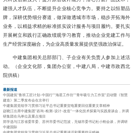
建强人才队伍，不断提升企业核心竞争力。要持之以恒塑品
牌，深耕优势细分赛道，做深做透城市市场，稳步开拓海外
业务，以精益求精的标准抓实设计服务与项目履约。要扎实
开展树立和践行正确政绩观学习教育，推动企业党建工作与
生产经营深度融合，为企业高质量发展提供坚强政治保证。
中建集团相关总部部门、子企业有关负责人参加上述活
动。（企业文化部，集团办公室，中建八局，中建市政西北
院供稿）
最新报道
中国建筑“鲁班工匠计划-中国行”“海星工作坊”“青年吸引力工作室”启动暨《智慧
建造》第二季发布会在京举行
中建集团党组学习贯彻习近平总书记重要贺电重要回信重要文章精神
赵晓江出席中建集团“咨询-检测-设计-改造”一体化技术探索与实践座谈会，并调
研集团在乌单位及重点项目
郑学选与江苏省委常委、苏州市委书记范波，无锡市委书记杜小刚会谈，并调研
中建国际
中建集团党组学习贯彻习近平总书记重要讲话和重要指示精神