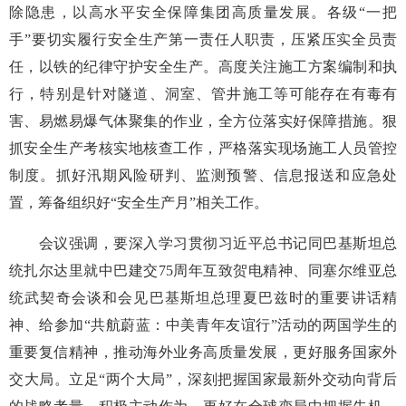
除隐患，以高水平安全保障集团高质量发展。各级“一把
手”要切实履行安全生产第一责任人职责，压紧压实全员责
任，以铁的纪律守护安全生产。高度关注施工方案编制和执
行，特别是针对隧道、洞室、管井施工等可能存在有毒有
害、易燃易爆气体聚集的作业，全方位落实好保障措施。狠
抓安全生产考核实地核查工作，严格落实现场施工人员管控
制度。抓好汛期风险研判、监测预警、信息报送和应急处
置，筹备组织好“安全生产月”相关工作。
会议强调，要深入学习贯彻习近平总书记同巴基斯坦总
统扎尔达里就中巴建交75周年互致贺电精神、同塞尔维亚总
统武契奇会谈和会见巴基斯坦总理夏巴兹时的重要讲话精
神、给参加“共航蔚蓝：中美青年友谊行”活动的两国学生的
重要复信精神，推动海外业务高质量发展，更好服务国家外
交大局。立足“两个大局”，深刻把握国家最新外交动向背后