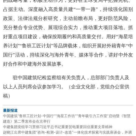
的战略考量，积极主动作为，更好在全球变局中把握先机、
占据主动。深度融入高质量共建“一带一路”，持续强化国别
政策、法律法规分析研究，主动前瞻布局，更好防范风险，
充分整合专业优势、展现综合实力，推动重大项目落地。抓
好重点项目建设，确保按期履约和高质量交付。用好“海星培
养计划”“鲁班工匠计划”等品牌载体，组织开展好外籍青年“中
国行”活动，持续深化与海外青年、媒体等合作，讲好中外友
好合作和中建海外发展故事。
驻中国建筑纪检监察组有关负责人，总部部门负责人及
以上人员列席会议参加学习。（企业文化部，党组办公室供
稿）
最新报道
中国建筑“鲁班工匠计划-中国行”“海星工作坊”“青年吸引力工作室”启动暨《智慧
建造》第二季发布会在京举行
中建集团党组学习贯彻习近平总书记重要贺电重要回信重要文章精神
赵晓江出席中建集团“咨询-检测-设计-改造”一体化技术探索与实践座谈会，并调