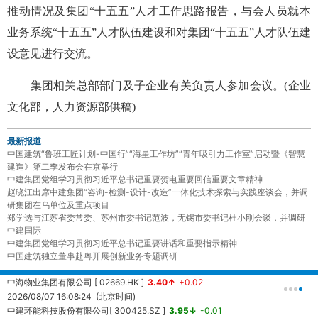
推动情况及集团“十五五”人才工作思路报告，与会人员就本
业务系统“十五五”人才队伍建设和对集团“十五五”人才队伍建
设意见进行交流。
集团相关总部部门及子企业有关负责人参加会议。(企业
文化部，人力资源部供稿)
最新报道
中国建筑“鲁班工匠计划-中国行”“海星工作坊”“青年吸引力工作室”启动暨《智慧
建造》第二季发布会在京举行
中建集团党组学习贯彻习近平总书记重要贺电重要回信重要文章精神
赵晓江出席中建集团“咨询-检测-设计-改造”一体化技术探索与实践座谈会，并调
研集团在乌单位及重点项目
郑学选与江苏省委常委、苏州市委书记范波，无锡市委书记杜小刚会谈，并调研
中建国际
中建集团党组学习贯彻习近平总书记重要讲话和重要指示精神
中国建筑独立董事赴粤开展创新业务专题调研
中海物业集团有限公司 [ 02669.HK ]
3.40↑
+0.02
中
2026/08/07 16:08:24 (北京时间)
2
中建环能科技股份有限公司[ 300425.SZ ]
3.95↓
-0.01