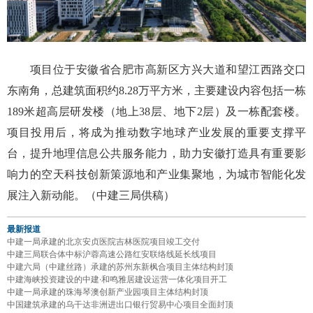
项目位于安徽省合肥市高新区方兴大道和望江西路交口
东南角，总建筑面积约8.28万平方米，主要建设内容包括一栋
189米超高层研发楼（地上38层、地下2层）及一栋配套楼。
项目投用后，将成为推动数字地球产业发展的重要支撑平
台，提升地理信息公共服务能力，助力安徽打造具有重要影
响力的空天科技创新策源地和产业集聚地，为城市智能化发
展注入新动能。（中建三局供稿）
最新报道
中建一局承建的北京安贞医院吉林医院项目竣工交付
中建三局联合体中标沪蓉高速公路红安联络线延长线项目
中建六局（中建丝路）承建的苏州东新枫合项目主体结构封顶
中建海峡投资建设的中建·和鸣雅居建设运营一体化项目开工
中建一局承建的珠海琴澳创新产业园项目主体结构封顶
中国建筑承建的乌干达非洲进出口银行贸易中心项目全面封顶